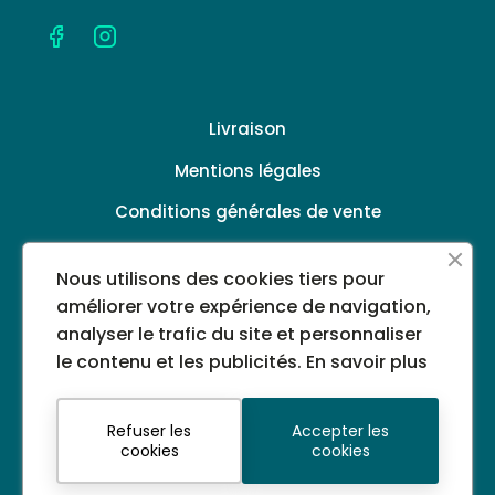
Livraison
Mentions légales
Conditions générales de vente
Politique de confidentialité
Nous utilisons des cookies tiers pour
A propos
améliorer votre expérience de navigation,
analyser le trafic du site et personnaliser
le contenu et les publicités.
En savoir plus
©2024 PHARMACIE DU CASINO - Tous droits
réservés - Images non libres de droits
Refuser les
Accepter les
Télephone : 04 93 69 15 99
cookies
cookies
Email :
pharmacieducasino2@gmail.com