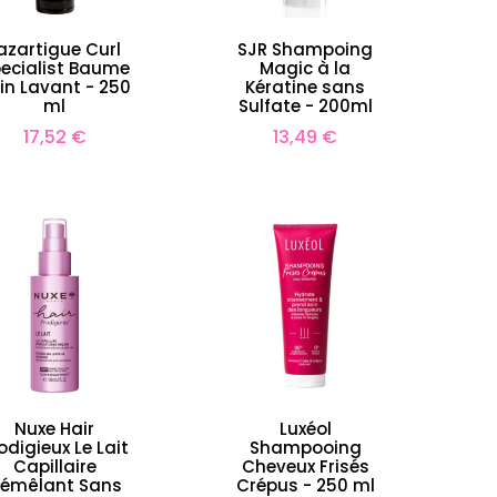
azartigue Curl
SJR Shampoing
ecialist Baume
Magic à la
in Lavant - 250
Kératine sans
ml
Sulfate - 200ml
Prix
Prix
17,52 €
13,49 €
Nuxe Hair
Luxéol
odigieux Le Lait
Shampooing
Capillaire
Cheveux Frisés
émêlant Sans
Crépus - 250 ml