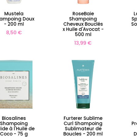
Mustela
RoseBaie
L
ampoing Doux
Shampoing
Sp
- 200 ml
Cheveux Bouclés
So
x Huile d'Avocat -
Prix
8,50 €
500 ml
Prix
13,99 €
Biosalines
Furterer Sublime
Shampoing
Curl Shampoing
Pr
lide à l'Huile de
Sublimateur de
Coco - 75 g
Boucles - 200 ml
D