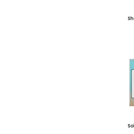
Sh
So