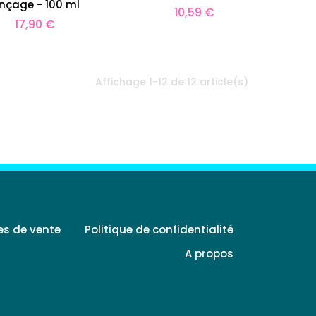
inçage - 100 ml
Prix
10,59 €
Prix
17,90 €
Affichage 1-12 de 12 article(s)
es de vente
Politique de confidentialité
A propos