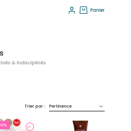
Panier
s
isés & indisciplinés
Trier par :
Pertinence
20%