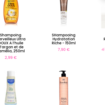
Shampoing
SHampooing
rveilleux Ultra
Hydratation
DOUX A l’huile
Riche - 150ml
d’argan et de
Prix
Pr
7,90 €
4
amélia, 250ml
d
r Greyl Masque fleur
Masque à l'Orchidée -
Prix
2,99 €
e jasmin - 200ml
200ml
b
35,19 €
35,19 €
Prix
Prix
Prix
99 €
43,99 €
de
e
base