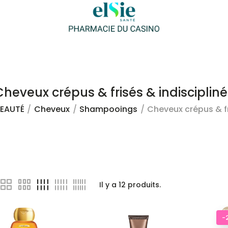
Cheveux crépus & frisés & indiscipliné
BEAUTÉ
Cheveux
Shampooings
Cheveux crépus & fr
Il y a
12
produits.
-