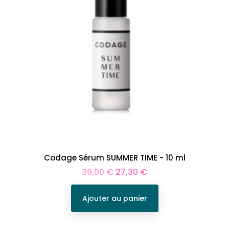
Codage Sérum SUMMER TIME - 10 ml
Prix
Prix
39,00 €
27,30 €
de
base
Ajouter au panier