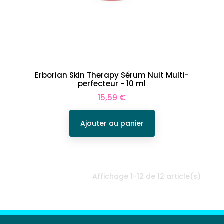
Erborian Skin Therapy Sérum Nuit Multi-
perfecteur - 10 ml
Prix
15,59 €
Ajouter au panier
Affichage 1-12 de 12 article(s)