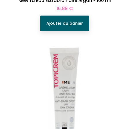
Melvita Eau Extraordinaire Argan - 100 ml
Prix
16,89 €
Ajouter au panier