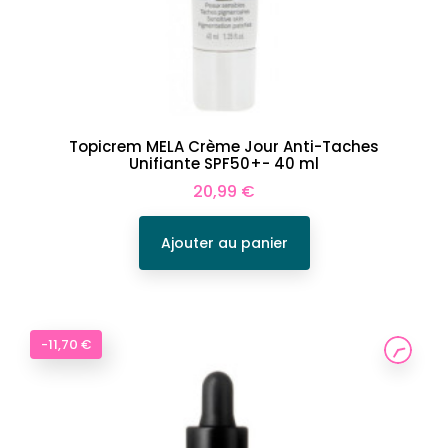
Topicrem MELA Crème Jour Anti-Taches
Unifiante SPF50+- 40 ml
Prix
20,99 €
Ajouter au panier
-11,70 €