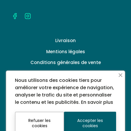
Livraison
Mentions légales
Conditions générales de vente
Politique de confidentialité
Nous utilisons des cookies tiers pour
A propos
améliorer votre expérience de navigation,
analyser le trafic du site et personnaliser
le contenu et les publicités.
En savoir plus
©2024 PHARMACIE DU CASINO - Tous droits
réservés - Images non libres de droits
Refuser les
Accepter les
Télephone : 04 93 69 15 99
cookies
cookies