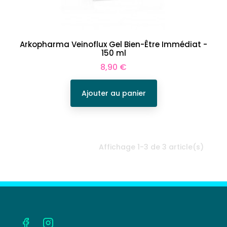
Arkopharma Veinoflux Gel Bien-Être Immédiat -
150 ml
Prix
8,90 €
Ajouter au panier
Affichage 1-3 de 3 article(s)