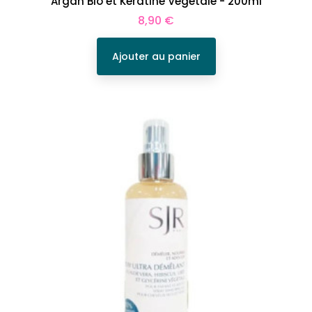
Argan Bio et Kératine Végétale - 200ml
Prix
8,90 €
Ajouter au panier