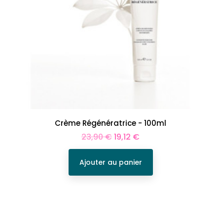
Crème Régénératrice - 100ml
Prix
Prix
23,90 €
19,12 €
de
base
Ajouter au panier