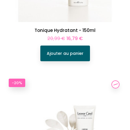
Tonique Hydratant - 150ml
Prix
Prix
20,99 €
16,79 €
de
base
Ajouter au panier
-20%