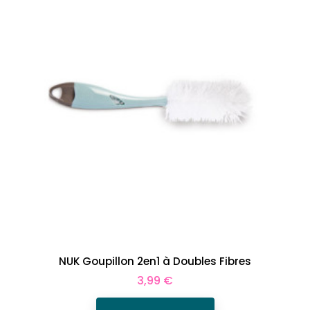
NUK Goupillon 2en1 à Doubles Fibres
Prix
3,99 €