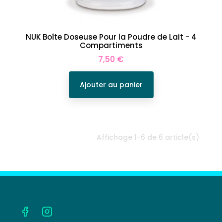
NUK Boîte Doseuse Pour la Poudre de Lait - 4
Compartiments
Prix
7,50 €
Ajouter au panier
Affichage 1-6 de 6 article(s)