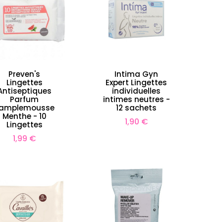
Preven's
Intima Gyn
Lingettes
Expert Lingettes
Antiseptiques
individuelles
Parfum
intimes neutres -
amplemousse
12 sachets
Menthe - 10
Lait Luminescence Bi-Phase
LEONOR 
Prix
1,90 €
Lingettes
0
- 150ml
Sublime
28,79 €
Prix
Prix
Prix
Prix
1,99 €
35,99 €
35,90 
de
de
base
base