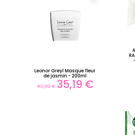
A
RA
é -
Leonor Greyl Masque fleur
Mas
de jasmin - 200ml
 €
35,19 €
Prix
Prix
Prix
43,99 €
43,
de
de
base
bas