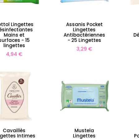
ttol Lingettes
Assanis Pocket
ésinfectantes
Lingettes
Mains et
Antibactériennes
Dé
surfaces - 15
- 25 Lingettes
lingettes
Prix
3,29 €
Prix
4,94 €
Cavaillès
Mustela
ngettes Intimes
Lingettes
Po