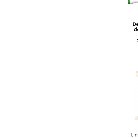
De
d
Li