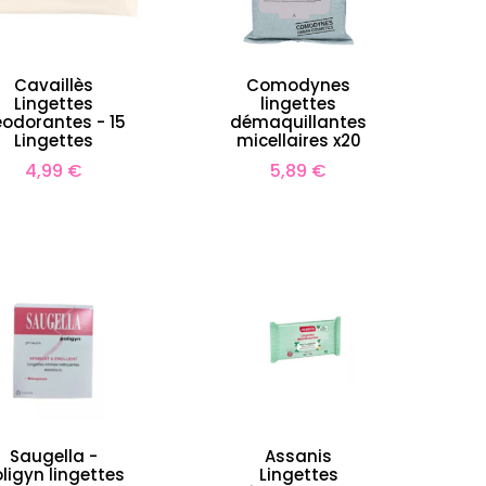
Cavaillès
Comodynes
Lingettes
lingettes
odorantes - 15
démaquillantes
Lingettes
micellaires x20
Prix
Prix
4,99 €
5,89 €
Saugella -
Assanis
ligyn lingettes
Lingettes