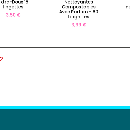
Extra-Doux 15
Nettoyantes
lingettes
Compostables
n
Avec Parfum - 60
Prix
3,50 €
Lingettes
Prix
3,99 €
2