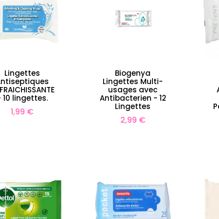
Lingettes
Biogenya
ntiseptiques
Lingettes Multi-
FRAICHISSANTE
usages avec
- 10 lingettes.
Antibacterien - 12
Lingettes
P
Prix
1,99 €
que à l'Orchidée -
LEONOR GREYL Baume
Prix
2,99 €
200ml
Modelant Bois de Rose - 5
35,19 €
ml
Prix
31,99 €
99 €
Prix
Prix
39,99 €
de
e
base