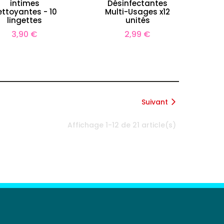
intimes
Désinfectantes
ettoyantes - 10
Multi-Usages x12
lingettes
unités
Prix
Prix
3,90 €
2,99 €
Suivant
Affichage 1-12 de 21 article(s)