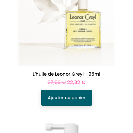
L'huile de Leonor Greyl - 95ml
Prix
Prix
27,90 €
22,32 €
de
base
Ajouter au panier