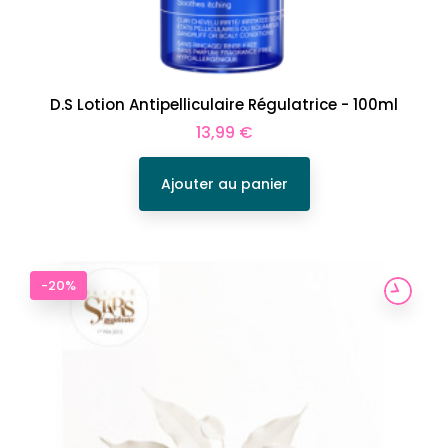
D.S Lotion Antipelliculaire Régulatrice - 100ml
Prix
13,99 €
Ajouter au panier
-20%