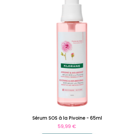
Sérum SOS à la Pivoine - 65ml
Prix
59,99 €