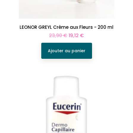
LEONOR GREYL Crème aux Fleurs - 200 ml
Prix
Prix
23,90 €
19,12 €
de
base
Ajouter au panier