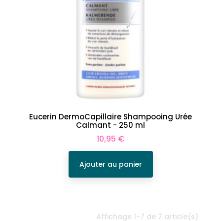
Eucerin DermoCapillaire Shampooing Urée
Calmant - 250 ml
Prix
10,95 €
Ajouter au panier
Affichage 1-7 de 7 article(s)