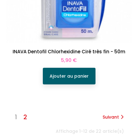
INAVA Dentofil Chlorhexidine Ciré très fin - 50m
Prix
5,90 €
Ajouter au panier
1
2
Suivant
Affichage 1-12 de 22 article(s)