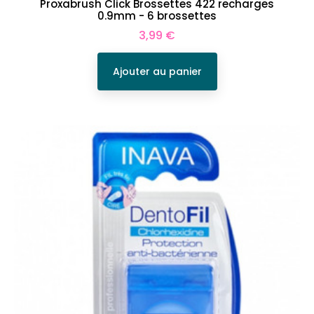
Proxabrush Click Brossettes 422 recharges
0.9mm - 6 brossettes
Prix
3,99 €
Ajouter au panier