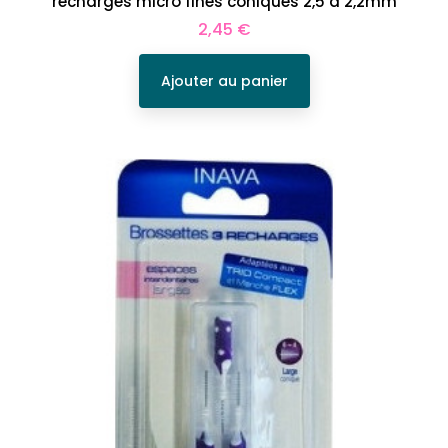
recharges micro fines coniques 2,5 à 2,2mm
Prix
2,45 €
Ajouter au panier