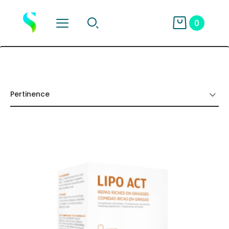
0
Pertinence