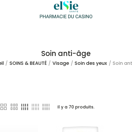
Soin anti-âge
il
SOINS & BEAUTÉ
Visage
Soin des yeux
Soin an
Il y a
70
produits.