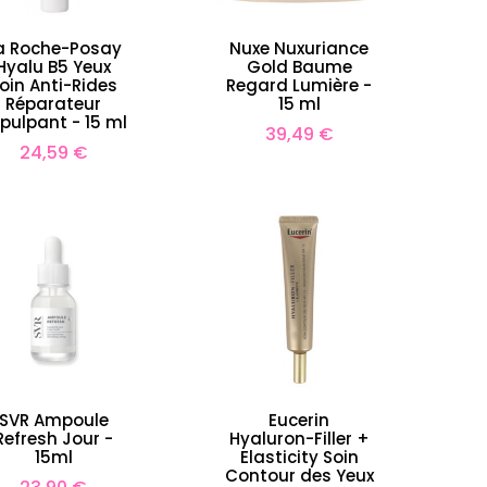
a Roche-Posay
Nuxe Nuxuriance
Hyalu B5 Yeux
Gold Baume
oin Anti-Rides
Regard Lumière -
Réparateur
15 ml
pulpant - 15 ml
Prix
39,49 €
Prix
24,59 €
SVR Ampoule
Eucerin
Refresh Jour -
Hyaluron-Filler +
15ml
Elasticity Soin
Contour des Yeux
Prix