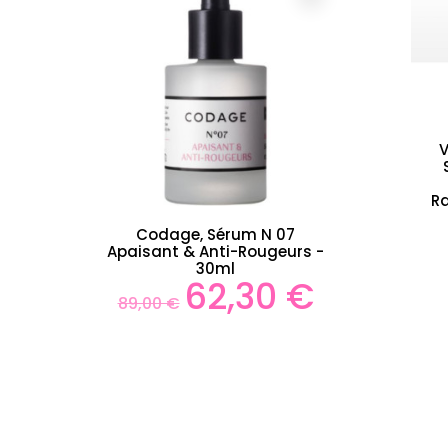
V
R
rum N 07
Codage Sérum N°04 Anti-
i-Rougeurs -
Taches & Éclaircissant -
l
30ml
,30 €
62,30 €
Prix
Prix
89,00 €
de
base