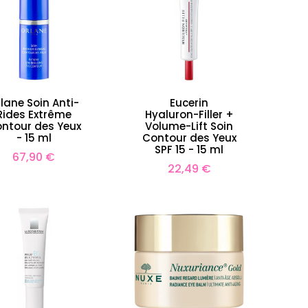
lane Soin Anti-
Eucerin
Rides Extrême
Hyaluron-Filler +
ntour des Yeux
Volume-Lift Soin
- 15 ml
Contour des Yeux
SPF 15 - 15 ml
Prix
67,90 €
um Corps
Codage Masque Hydratant
C
Prix
22,49 €
e - 150 ml
- 50ml
50 €
38,50 €
Prix
Prix
55,00 €
de
base