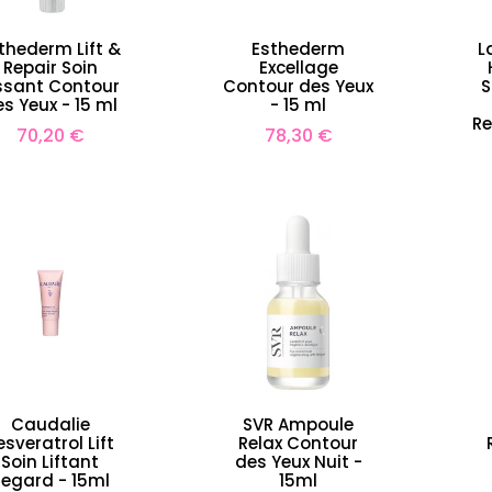
thederm Lift &
Esthederm
L
Repair Soin
Excellage
ssant Contour
Contour des Yeux
S
s Yeux - 15 ml
- 15 ml
Re
Prix
Prix
70,20 €
78,30 €
Caudalie
SVR Ampoule
esveratrol Lift
Relax Contour
Soin Liftant
des Yeux Nuit -
Regard - 15ml
15ml