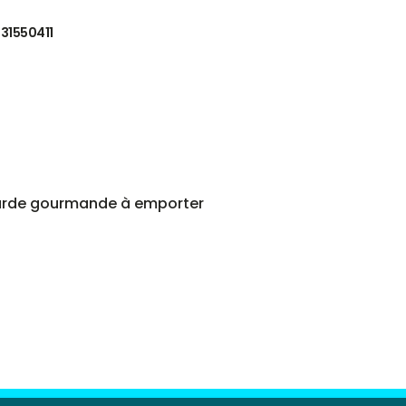
31550411
gourde gourmande à emporter